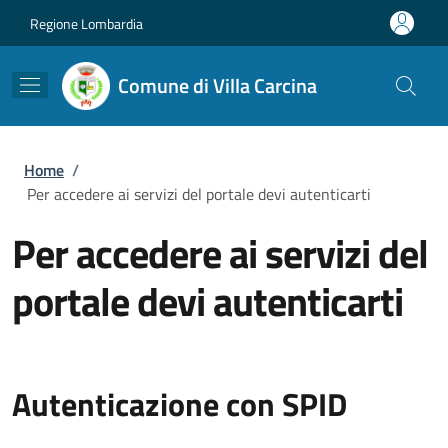
Salta al contenuto principale
Skip to footer content
Regione Lombardia
Comune di Villa Carcina
Briciole di pane
Home
/
Per accedere ai servizi del portale devi autenticarti
Per accedere ai servizi del
portale devi autenticarti
Autenticazione con SPID