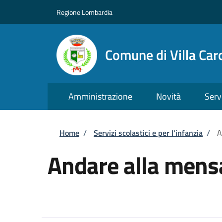
Salta al contenuto principale
Skip to footer content
Regione Lombardia
Comune di Villa Car
Amministrazione
Novità
Serv
Briciole di pane
Home
/
Servizi scolastici e per l'infanzia
/
A
Andare alla mensa