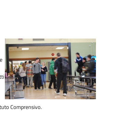
 e
tti
tituto Comprensivo.