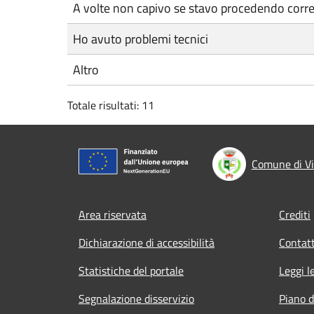
A volte non capivo se stavo procedendo corr
Ho avuto problemi tecnici
Altro
Totale risultati: 11
Comune di Vi
Footer menu
Area riservata
Crediti
Dichiarazione di accessibilità
Contatt
Statistiche del portale
Leggi l
Segnalazione disservizio
Piano d