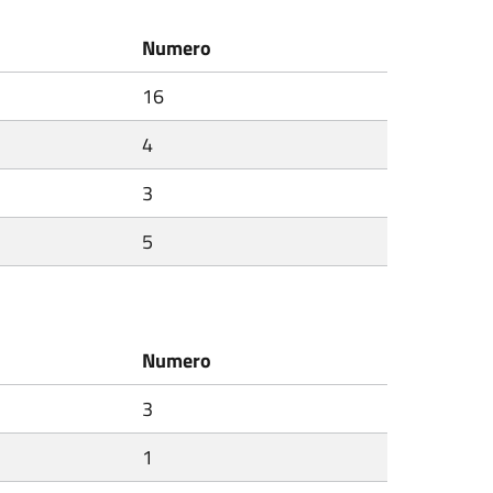
Numero
16
4
3
5
Numero
3
1