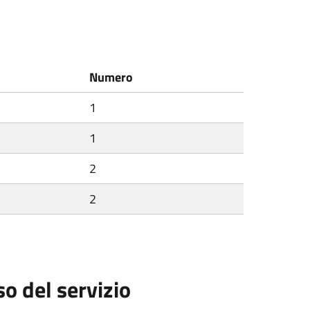
Numero
1
1
2
2
so del servizio