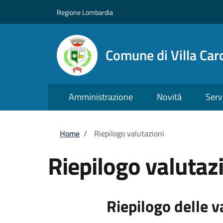
Salta al contenuto principale
Skip to footer content
Regione Lombardia
Comune di Villa Car
Amministrazione
Novità
Serv
Briciole di pane
Home
/
Riepilogo valutazioni
Riepilogo valutaz
Riepilogo delle v