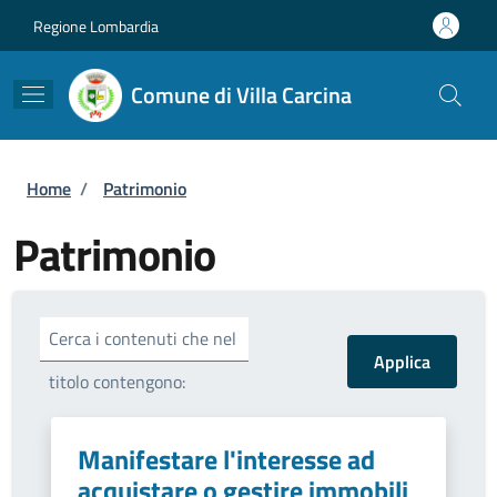
Salta al contenuto principale
Skip to footer content
Regione Lombardia
Comune di Villa Carcina
Briciole di pane
Home
/
Patrimonio
Patrimonio
Cerca i contenuti che nel
titolo contengono:
Manifestare l'interesse ad
acquistare o gestire immobili