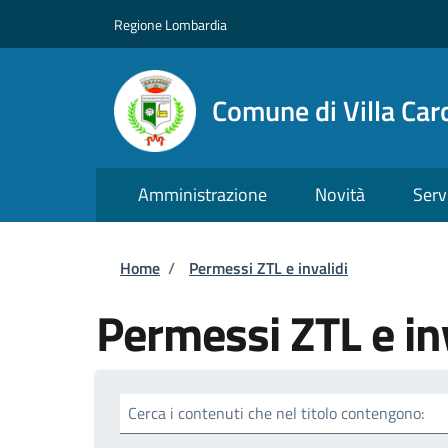
Salta al contenuto principale
Skip to footer content
Regione Lombardia
Comune di Villa Car
Amministrazione
Novità
Serv
Briciole di pane
Home
/
Permessi ZTL e invalidi
Permessi ZTL e in
Cerca i contenuti che nel titolo contengono: