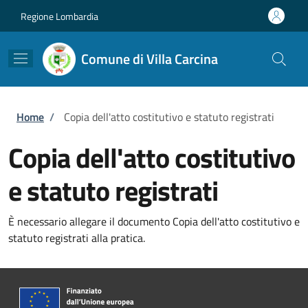
Salta al contenuto principale
Skip to footer content
Regione Lombardia
Comune di Villa Carcina
Briciole di pane
Home
/
Copia dell'atto costitutivo e statuto registrati
Copia dell'atto costitutivo
e statuto registrati
È necessario allegare il documento Copia dell'atto costitutivo e
statuto registrati alla pratica.