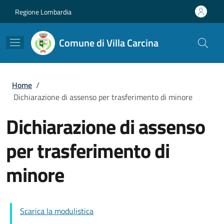
Salta al contenuto principale
Skip to footer content
Regione Lombardia
Comune di Villa Carcina
Briciole di pane
Home
/
Dichiarazione di assenso per trasferimento di minore
Dichiarazione di assenso
per trasferimento di
minore
Scarica la modulistica