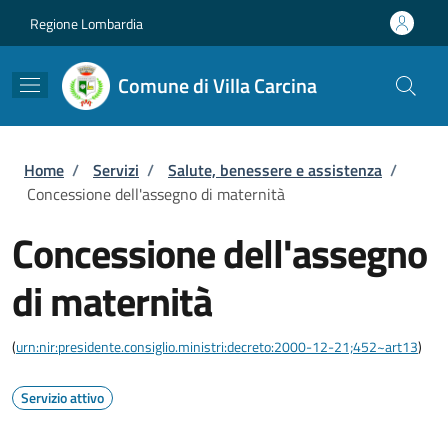
Salta al contenuto principale
Skip to footer content
Regione Lombardia
Comune di Villa Carcina
Briciole di pane
Home
/
Servizi
/
Salute, benessere e assistenza
/
Concessione dell'assegno di maternità
Concessione dell'assegno
di maternità
(
urn:nir:presidente.consiglio.ministri:decreto:2000-12-21;452~art13
)
Servizio attivo