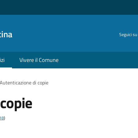
cina
Seguici su
izi
Vivere il Comune
Autenticazione di copie
 copie
t18
)