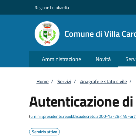
Salta al contenuto principale
Skip to footer content
Regione Lombardia
Comune di Villa Car
Amministrazione
Novità
Serv
Briciole di pane
Home
/
Servizi
/
Anagrafe e stato civile
/
Autenticazione di
(
urn:nir:presidente.repubblica:decreto:2000-12-28;445~ar
Servizio attivo