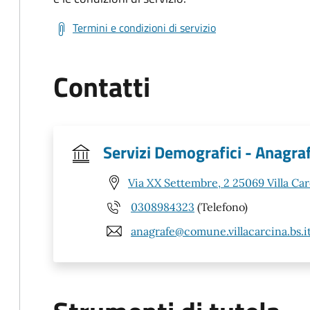
Termini e condizioni di servizio
Contatti
Servizi Demografici - Anagra
Via XX Settembre, 2 25069 Villa Car
0308984323
(Telefono)
anagrafe@comune.villacarcina.bs.i