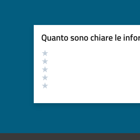
Quanto sono chiare le info
Valutazione
Valuta 5 stelle su 5
Valuta 4 stelle su 5
Valuta 3 stelle su 5
Valuta 2 stelle su 5
Valuta 1 stelle su 5