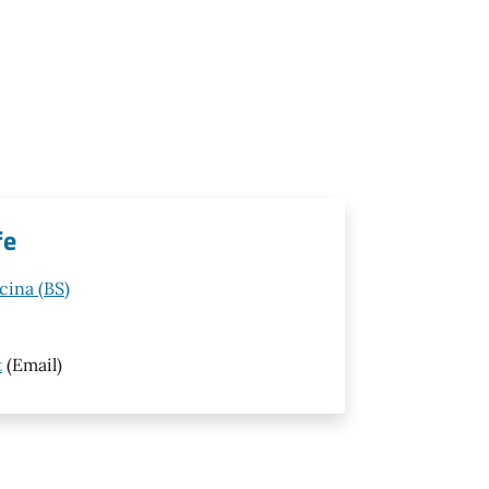
fe
cina (BS)
t
(Email)