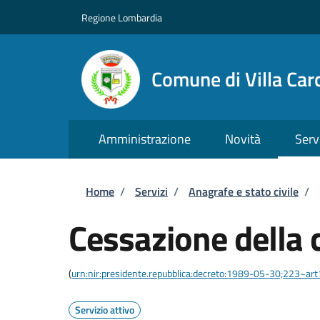
Salta al contenuto principale
Skip to footer content
Regione Lombardia
Comune di Villa Car
Amministrazione
Novità
Serv
Briciole di pane
Home
/
Servizi
/
Anagrafe e stato civile
/
Cessazione della 
(
urn:nir:presidente.repubblica:decreto:1989-05-30;223~ar
Servizio attivo