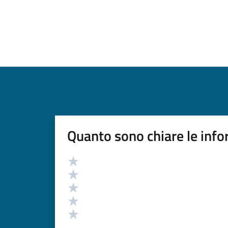
Quanto sono chiare le info
Valutazione
Valuta 5 stelle su 5
Valuta 4 stelle su 5
Valuta 3 stelle su 5
Valuta 2 stelle su 5
Valuta 1 stelle su 5