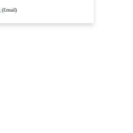
t
(Email)