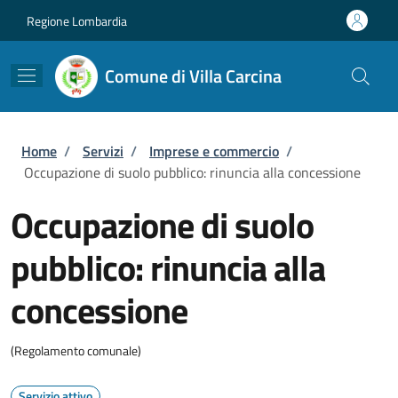
Salta al contenuto principale
Skip to footer content
Regione Lombardia
Comune di Villa Carcina
Briciole di pane
Home
/
Servizi
/
Imprese e commercio
/
Occupazione di suolo pubblico: rinuncia alla concessione
Occupazione di suolo
pubblico: rinuncia alla
concessione
(Regolamento comunale)
Servizio attivo