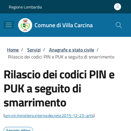
Salta al contenuto principale
Skip to footer content
Regione Lombardia
Comune di Villa Carcina
Briciole di pane
Home
/
Servizi
/
Anagrafe e stato civile
/
Rilascio dei codici PIN e PUK a seguito di smarrimento
Rilascio dei codici PIN e
PUK a seguito di
smarrimento
(
urn:nir:ministero.interno:decreto:2015-12-23~art4
)
Servizio attivo