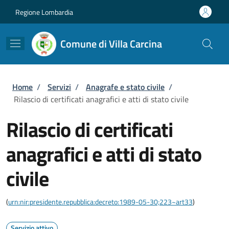
Salta al contenuto principale
Skip to footer content
Regione Lombardia
Comune di Villa Carcina
Briciole di pane
Home
/
Servizi
/
Anagrafe e stato civile
/
Rilascio di certificati anagrafici e atti di stato civile
Rilascio di certificati
anagrafici e atti di stato
civile
(
urn:nir:presidente.repubblica:decreto:1989-05-30;223~art33
)
Servizio attivo