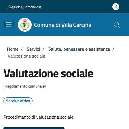
Salta al contenuto principale
Skip to footer content
Regione Lombardia
Comune di Villa Carcina
Briciole di pane
Home
/
Servizi
/
Salute, benessere e assistenza
/
Valutazione sociale
Valutazione sociale
(Regolamento comunale)
Servizio attivo
Procedimento di valutazione sociale