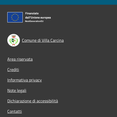
Comune di Villa Carcina
Footer menu
Area riservata
Crediti
Informativa privacy
Note legali
Dichiarazione di accessibilità
Contatti