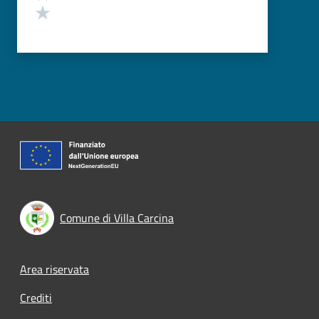
Valuta 1 stelle su 5
Comune di Villa Carcina
Footer menu
Area riservata
Crediti