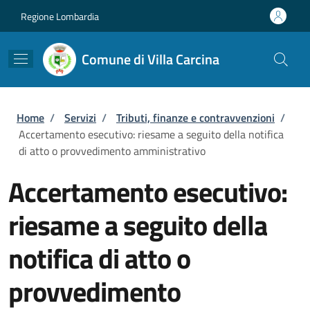
Salta al contenuto principale
Skip to footer content
Regione Lombardia
Comune di Villa Carcina
Briciole di pane
Home
/
Servizi
/
Tributi, finanze e contravvenzioni
/
Accertamento esecutivo: riesame a seguito della notifica
di atto o provvedimento amministrativo
Accertamento esecutivo:
riesame a seguito della
notifica di atto o
provvedimento