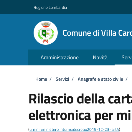
Salta al contenuto principale
Skip to footer content
Regione Lombardia
Comune di Villa Car
Amministrazione
Novità
Serv
Briciole di pane
Home
/
Servizi
/
Anagrafe e stato civile
/
Rilascio della cart
elettronica per m
(
urn:nir:ministero.interno:decreto:2015-12-23~art4
)