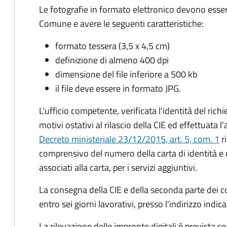
Le fotografie in formato elettronico devono esser
Comune e avere le seguenti caratteristiche
:
formato tessera (3,5 x 4,5 cm)
definizione di almeno 400 dpi
dimensione del file inferiore a 500 kb
il file deve essere in formato JPG.
L'ufficio competente, verificata l'identità del rich
motivi ostativi al rilascio della CIE ed effettuata 
Decreto ministeriale 23/12/2015, art. 5, com. 1
ri
comprensivo del numero della carta di identità e 
associati alla carta, per i servizi aggiuntivi.
La consegna della CIE e della seconda parte dei c
entro sei giorni lavorativi, presso l'indirizzo indic
La rilevazione delle impronte digitali è prevista s