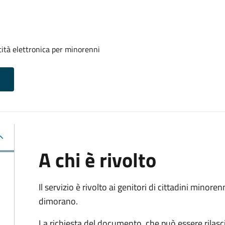
tità elettronica per minorenni
A chi è rivolto
Il servizio è rivolto ai genitori di cittadini mino
dimorano.
La richiesta del documento, che può essere rilasci