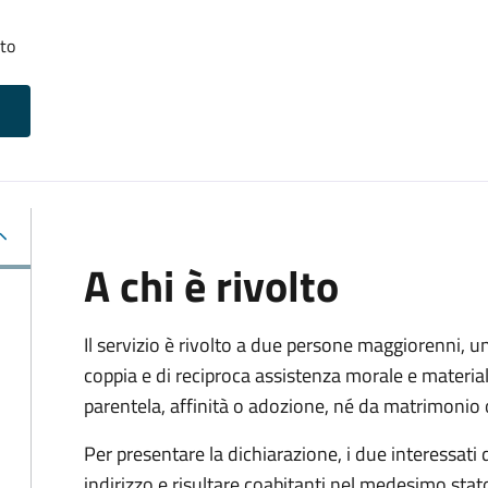
tto
A chi è rivolto
Il servizio è rivolto a due persone maggiorenni, un
coppia e di reciproca assistenza morale e materia
parentela, affinità o adozione, né da matrimonio 
Per presentare la dichiarazione, i due interessati
indirizzo e risultare coabitanti nel medesimo stato