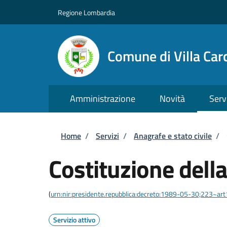
Salta al contenuto principale
Skip to footer content
Regione Lombardia
Comune di Villa Car
Amministrazione
Novità
Serv
Briciole di pane
Home
/
Servizi
/
Anagrafe e stato civile
/
Costituzione della
(
urn:nir:presidente.repubblica:decreto:1989-05-30;223~ar
Servizio attivo