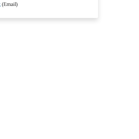
t
(Email)