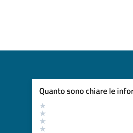
Quanto sono chiare le info
Valutazione
Valuta 5 stelle su 5
Valuta 4 stelle su 5
Valuta 3 stelle su 5
Valuta 2 stelle su 5