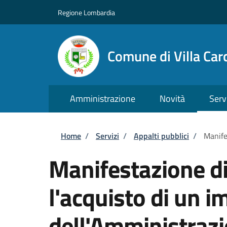
Salta al contenuto principale
Skip to footer content
Regione Lombardia
Comune di Villa Car
Amministrazione
Novità
Serv
Briciole di pane
Home
/
Servizi
/
Appalti pubblici
/
Manife
Manifestazione di
l'acquisto di un i
dell'Amministraz