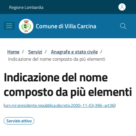
Salta al contenuto principale
Skip to footer content
Regione Lombardia
Comune di Villa Carcina
Briciole di pane
Home
/
Servizi
/
Anagrafe e stato civile
/
Indicazione del nome composto da più elementi
Indicazione del nome
composto da più elementi
(
urn:nir:presidente.repubblica:decreto:2000-11-03;396~art36
)
Servizio attivo