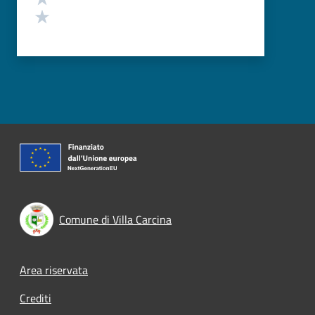
Valuta 1 stelle su 5
Comune di Villa Carcina
Footer menu
Area riservata
Crediti