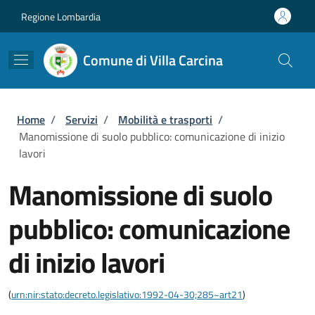
Salta al contenuto principale
Skip to footer content
Regione Lombardia
Comune di Villa Carcina
Briciole di pane
Home
/
Servizi
/
Mobilità e trasporti
/
Manomissione di suolo pubblico: comunicazione di inizio
lavori
Manomissione di suolo
pubblico: comunicazione
di inizio lavori
(
urn:nir:stato:decreto.legislativo:1992-04-30;285~art21
)